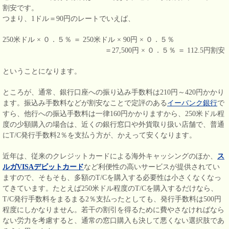
割安です。
つまり、1ドル＝90円のレートでいえば、
250米ドル × ０．５％ ＝ 250米ドル × 90円 × ０．５％
＝27,500円 × ０．５％ ＝ 112.5円割安
ということになります。
ところが、通常、銀行口座への振り込み手数料は210円～420円かかり
ます。振込み手数料などが割安なことで定評のある
イーバンク銀行
で
すら、他行への振込手数料は一律160円かかりますから、250米ドル程
度の少額購入の場合は、近くの銀行窓口や外貨取り扱い店舗で、普通
にT/C発行手数料2％を支払う方が、かえって安くなります。
近年は、従来のクレジットカードによる海外キャッシングのほか、
ス
ルガVISAデビットカード
など利便性の高いサービスが提供されてい
ますので、そもそも、多額のT/Cを購入する必要性は小さくなくなっ
てきています。たとえば250米ドル程度のT/Cを購入するだけなら、
T/C発行手数料をまるまる2％支払ったとしても、発行手数料は500円
程度にしかなりません。若干の割引を得るために費やさなければなら
ない労力を考慮すると、通常の窓口購入も決して悪くない選択肢であ