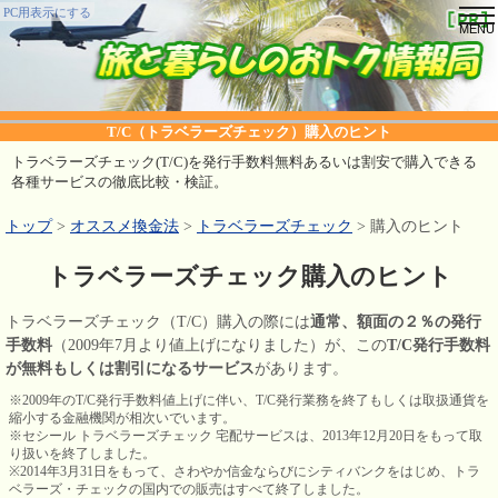
tog
PC用表示にする
nav
T/C（トラベラーズチェック）購入のヒント
トラベラーズチェック(T/C)を発行手数料無料あるいは割安で購入できる
各種サービスの徹底比較・検証。
トップ
>
オススメ換金法
>
トラベラーズチェック
> 購入のヒント
トラベラーズチェック購入のヒント
トラベラーズチェック（T/C）購入の際には
通常、額面の２％の発行
手数料
（2009年7月より値上げになりました）が、この
T/C発行手数料
が無料もしくは割引になるサービス
があります。
※2009年のT/C発行手数料値上げに伴い、T/C発行業務を終了もしくは取扱通貨を
縮小する金融機関が相次いでいます。
※セシール トラベラーズチェック 宅配サービスは、2013年12月20日をもって取
り扱いを終了しました。
※2014年3月31日をもって、さわやか信金ならびにシティバンクをはじめ、トラ
ベラーズ・チェックの国内での販売はすべて終了しました。