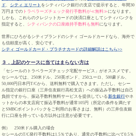
ド
、
シティ エリート
をシティバンク銀行の支店で提示すると、年間30
万円までの
トラベラーズチェック発行手数料が≪無料≫
になります。
しかも、これらのクレジットカードの決済口座としてシティバンクを
指定すると、
シティバンクの口座維持手数料も無料
になります。
世界にひろがるシティブランドのシティ ゴールドカードなら、海外で
も信頼度が高く、安心です。
シティ ゴールドカード・プラチナカードの詳細解説はこちら>>
３．上記のケースに当てはまらない方は
「セシールのトラベラーズチェック宅配サービス」がオススメです。
セシールでは、250米ドル、250英ポンド、250ユーロ、500豪ドル、
50,000円日本円T/Cから、送料無料で購入できます。ただし、セシー
ル指定の銀行口座（三井住友銀行高松支店）への振込み手数料は自己
負担ですから、振込手数料無料サービスを提供している
新生銀行
やネ
ットからの本支店宛て振込手数料が通常105円（所定の条件を満たす
とSMBCポイントパックをご利用のお客さまは、無料）の三井住友銀
行に口座を持っている方以外は注意が必要です。
例） 250米ドル購入の場合
セシールのT/C発行手数料は1.5％であり、通常の手数料に比べて0.5％