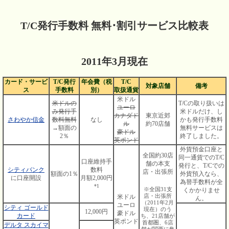
T/C発行手数料 無料･割引サービス比較表
2011年3月現在
カード・サービ
T/C発行
年会費（税
T/C
対象店舗
備考
ス
手数料
別）
取扱通貨
米ドル
米ドルの
T/Cの取り扱いは
ユーロ
み発行手
米ドルだけ、し
カナダド
東京近郊
さわやか信金
数料無料
なし
かも発行手数料
ル
約70店舗
→額面の
無料サービスは
豪ドル
2％
終了しました。
英ポンド
外貨預金口座と
全国約30店
同一通貨でのT/C
口座維持手
舗の本支
発行と、T/Cでの
シティバンク
数料
店・出張所
額面の1％
外貨預入なら、
に口座開設
月額2,000円
為替手数料が全
*1
※全国31支
くかかりませ
店・出張所
米ドル
ん。
（2011年2月
ユーロ
シティ ゴールド
現在）のう
12,000円
豪ドル
カード
ち、21店舗が
英ポンド
首都圏、6店
デルタ スカイマ
舗が関西に集