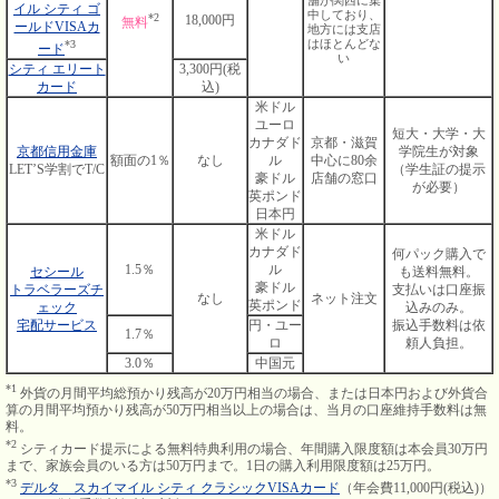
イル シティ ゴ
中しており、
*2
18,000円
無料
ールドVISAカ
地方には支店
はほとんどな
*3
ード
い
シティ エリート
3,300円(税
カード
込)
米ドル
ユーロ
短大・大学・大
カナダド
京都・滋賀
京都信用金庫
学院生が対象
額面の1％
なし
ル
中心に80余
LET’S学割でT/C
（学生証の提示
豪ドル
店舗の窓口
が必要）
英ポンド
日本円
米ドル
カナダド
何パック購入で
1.5％
ル
セシール
も送料無料。
豪ドル
トラベラーズチ
支払いは口座振
なし
ネット注文
英ポンド
ェック
込みのみ。
宅配サービス
円・ユー
振込手数料は依
1.7％
ロ
頼人負担。
3.0％
中国元
*1
外貨の月間平均総預かり残高が20万円相当の場合、または日本円および外貨合
算の月間平均預かり残高が50万円相当以上の場合は、当月の口座維持手数料は無
料。
*2
シティカード提示による無料特典利用の場合、年間購入限度額は本会員30万円
まで、家族会員のいる方は50万円まで。1日の購入利用限度額は25万円。
*3
デルタ スカイマイル シティ クラシックVISAカード
（年会費11,000円(税込)）