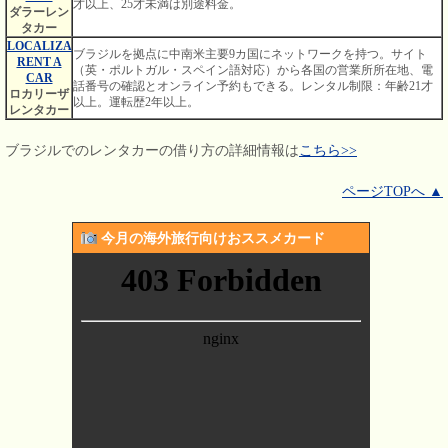
才以上、25才未満は別途料金。
ダラーレン
タカー
LOCALIZA
ブラジルを拠点に中南米主要9カ国にネットワークを持つ。サイト
RENT A
（英・ポルトガル・スペイン語対応）から各国の営業所所在地、電
CAR
話番号の確認とオンライン予約もできる。レンタル制限：年齢21才
ロカリーザ
以上。運転歴2年以上。
レンタカー
ブラジルでのレンタカーの借り方の詳細情報は
こちら>>
ページTOPへ ▲
今月の海外旅行向けおススメカード