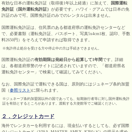
有効な日本の運転免許証（取得後1年以上経過）に加えて、
国際運転
免許証（国外運転免許証）
が必要です。ハワイ・グアムでは日本の免
許証のみで可。国際免許証のみでのレンタルは出来ません。
国際運転免許証は、住民票のある都道府県の運転免許センターなど
で、必要書類（運転免許証、パスポート、写真5x4cm1枚、認印、手数
料2650円）をそろえて申請すれば取得できます。
※免許停止処分を受ける方や停止中の方は手続きできません。
国際運転免許証の
有効期限は発給日から起算して1年間
です。詳細
は、各都道府県警のサイトに記述されていますので、「都道府県名
運転免許センター」で検索して確認してみてください。
なお、国際免許証で運転できる国は、原則的にはジュネーブ条約加盟
国（
参照リスト
)に限られます。
※ジュネーブ条約加盟国以外の国であっても、短期旅行者等に対し国外運転免許
証を有効とするところがあります。渡航する大使館等でご確認ください。
２．クレジットカード
海外でレンタカーを利用するには、現金払いするとしても、必ず国際
クレジットカード（VISA, MASTER, AMEX, JCBなど）の提示を求め