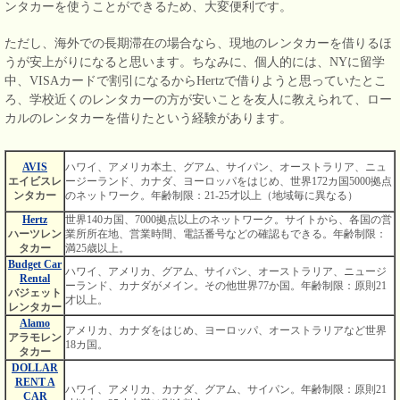
ンタカーを使うことができるため、大変便利です。
ただし、海外での長期滞在の場合なら、現地のレンタカーを借りるほ
うが安上がりになると思います。ちなみに、個人的には、NYに留学
中、VISAカードで割引になるからHertzで借りようと思っていたとこ
ろ、学校近くのレンタカーの方が安いことを友人に教えられて、ロー
カルのレンタカーを借りたという経験があります。
AVIS
ハワイ、アメリカ本土、グアム、サイパン、オーストラリア、ニュ
エイビスレ
ージーランド、カナダ、ヨーロッパをはじめ、世界172カ国5000拠点
ンタカー
のネットワーク。年齢制限：21-25才以上（地域毎に異なる）
Hertz
世界140カ国、7000拠点以上のネットワーク。サイトから、各国の営
ハーツレン
業所所在地、営業時間、電話番号などの確認もできる。年齢制限：
タカー
満25歳以上。
Budget Car
ハワイ、アメリカ、グアム、サイパン、オーストラリア、ニュージ
Rental
ーランド、カナダがメイン。その他世界77か国。年齢制限：原則21
バジェット
才以上。
レンタカー
Alamo
アメリカ、カナダをはじめ、ヨーロッパ、オーストラリアなど世界
アラモレン
18カ国。
タカー
DOLLAR
RENT A
ハワイ、アメリカ、カナダ、グアム、サイパン。年齢制限：原則21
CAR